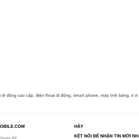
 động cao cấp, điện thoại di động, smart phone, máy tính bảng, ti vi s
OBILE.COM
HÃY
KẾT NỐI ĐỂ NHẬN TIN MỚI N
chúng tôi