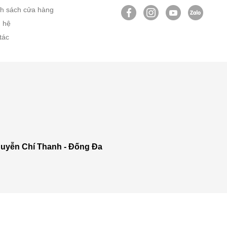
h sách cửa hàng
n hệ
tác
uyễn Chí Thanh - Đống Đa