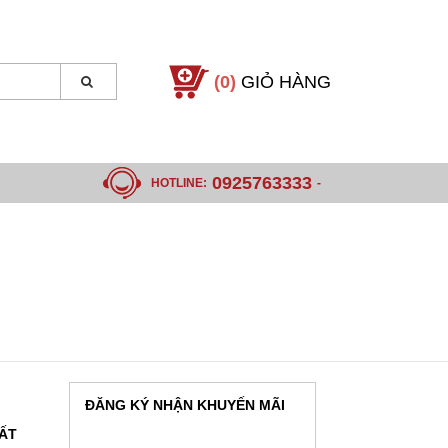
(0)
GIỎ HÀNG
0925763333
HOTLINE:
-
ĐĂNG KÝ NHẬN KHUYẾN MÃI
HẤT