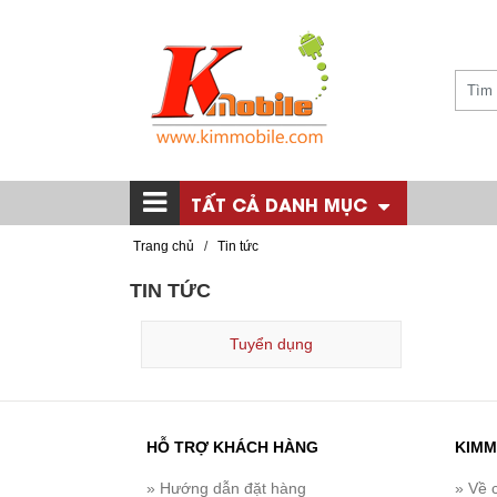
TẤT CẢ DANH MỤC
Trang chủ
/
Tin tức
TIN TỨC
Tuyển dụng
HỖ TRỢ KHÁCH HÀNG
KIMM
» Hướng dẫn đặt hàng
» Về 