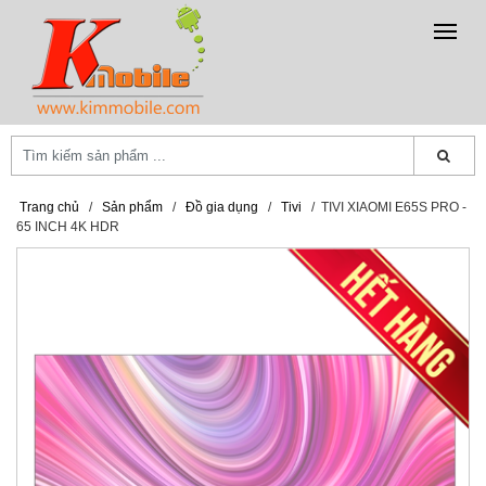
Trang chủ
/
Sản phẩm
/
Đồ gia dụng
/
Tivi
/
TIVI XIAOMI E65S PRO -
65 INCH 4K HDR