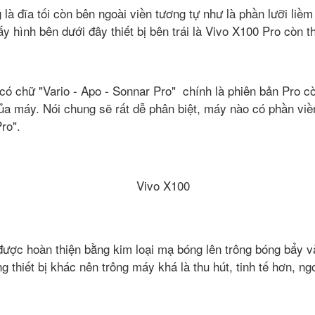
à đĩa tối còn bên ngoài viền tương tự như là phần lưỡi liề
ấy hình bên dưới đây thiết bị bên trái là Vivo X100 Pro còn th
có chữ "Vario - Apo - Sonnar Pro" chính là phiên bản Pro c
của máy. Nói chung sẽ rất dễ phân biệt, máy nào có phần viền
ro".
ược hoàn thiện bằng kim loại mạ bóng lên trông bóng bẩy và
 thiết bị khác nên trông máy khá là thu hút, tinh tế hơn, n