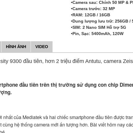
•Camera sau: Chính 50 MP & P
•Camera trước: 32 MP
•RAM: 12GB / 16GB
•Dung lượng lưu trữ: 256GB /
•SIM: 2 Nano SIM Hỗ trợ 5G
•Pin, Sạc: 5400mAh, 120W
HÌNH ẢNH
VIDEO
ty 9300 đầu tiên, hơn 2 triệu điểm Antutu, camera Zei
rtphone đầu tiên trên thị trường sử dụng con chip Dime
tượng.
i nhất của Mediatek và hai chiếc
đầu tiên được tra
smartphone
t cùng hệ thống camera mới ấn tượng hơn. Bài viết hôm nay c
hé.