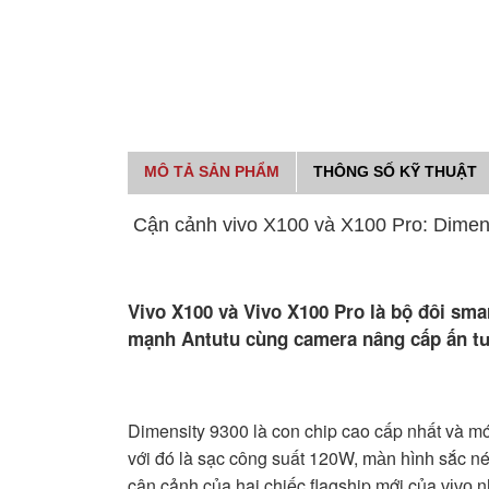
MÔ TẢ SẢN PHẨM
THÔNG SỐ KỸ THUẬT
Cận cảnh vivo X100 và X100 Pro: Dimensi
Vivo X100 và Vivo X100 Pro là bộ đôi sma
mạnh Antutu cùng camera nâng cấp ấn 
Dimensity 9300 là con chip cao cấp nhất và mớ
với đó là sạc công suất 120W,
sắc né
màn hình
cận cảnh của hai chiếc flagship mới của
n
vivo