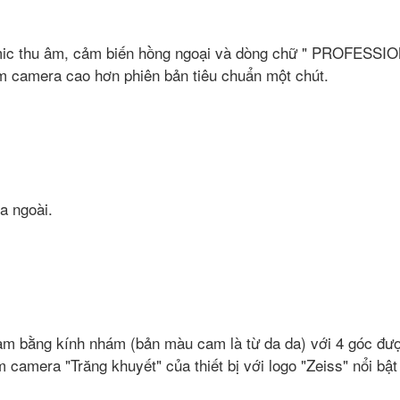
i mic thu âm, cảm biến hồng ngoại và dòng chữ " PROFES
m camera cao hơn phiên bản tiêu chuẩn một chút.
a ngoài.
àm bằng kính nhám (bản màu cam là từ da da) với 4 góc đư
camera "Trăng khuyết" của thiết bị với logo "Zeiss" nổi bật