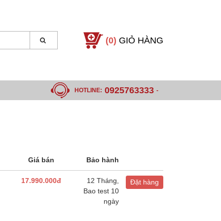
(0)
GIỎ HÀNG
0925763333
HOTLINE:
-
Giá bán
Bảo hành
17.990.000đ
12 Tháng,
Đặt hàng
Bao test 10
ngày