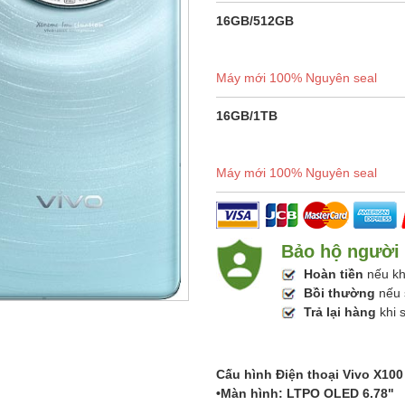
16GB/512GB
Máy mới 100% Nguyên seal
16GB/1TB
Máy mới 100% Nguyên seal
Bảo hộ người
Hoàn tiền
nếu kh
Bồi thường
nếu 
Trả lại hàng
khi 
Cấu hình Điện thoại Vivo X100
•Màn hình: LTPO OLED 6.78"