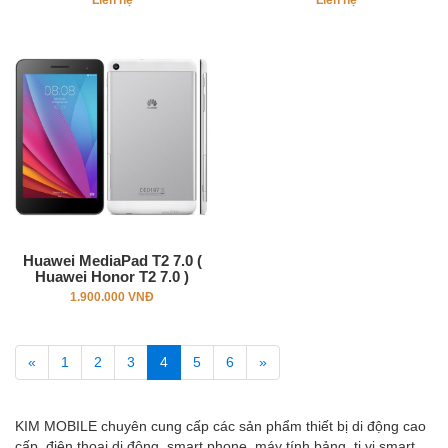
Liên hệ
Liên hệ
Huawei MediaPad T2 7.0 (
Huawei Honor T2 7.0 )
1.900.000 VNĐ
«
1
2
3
4
5
6
»
KIM MOBILE chuyên cung cấp các sản phẩm thiết bị di động cao
cấp, điện thoại di động, smart phone, máy tính bảng, ti vi smart ...