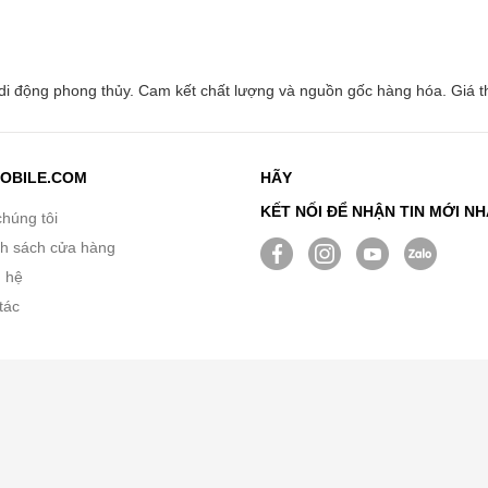
i động phong thủy. Cam kết chất lượng và nguồn gốc hàng hóa. Giá th
OBILE.COM
HÃY
KẾT NỐI ĐỂ NHẬN TIN MỚI N
chúng tôi
h sách cửa hàng
n hệ
tác