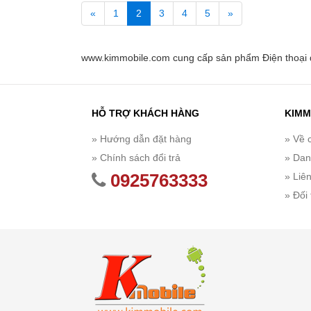
«
1
2
3
4
5
»
www.kimmobile.com cung cấp sản phẩm Điện thoại d
HỖ TRỢ KHÁCH HÀNG
KIMM
» Hướng dẫn đặt hàng
» Về 
» Chính sách đổi trả
» Dan
0925763333
» Liê
» Đối 