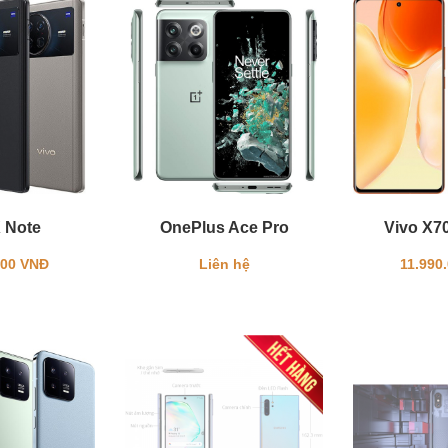
X Note
OnePlus Ace Pro
Vivo X70
000 VNĐ
Liên hệ
11.990