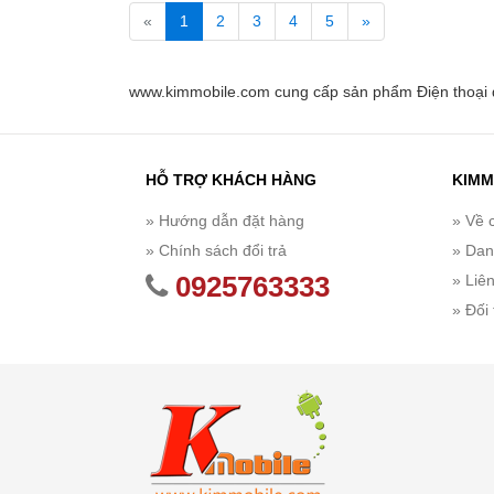
«
1
2
3
4
5
»
www.kimmobile.com cung cấp sản phẩm Điện thoại d
HỖ TRỢ KHÁCH HÀNG
KIMM
» Hướng dẫn đặt hàng
» Về 
» Chính sách đổi trả
» Dan
0925763333
» Liê
» Đối 