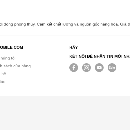
i động phong thủy. Cam kết chất lượng và nguồn gốc hàng hóa. Giá th
OBILE.COM
HÃY
KẾT NỐI ĐỂ NHẬN TIN MỚI N
chúng tôi
h sách cửa hàng
n hệ
tác