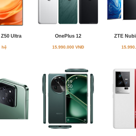
Z50 Ultra
OnePlus 12
ZTE Nubia
 hệ
15.990.000 VNĐ
15.990