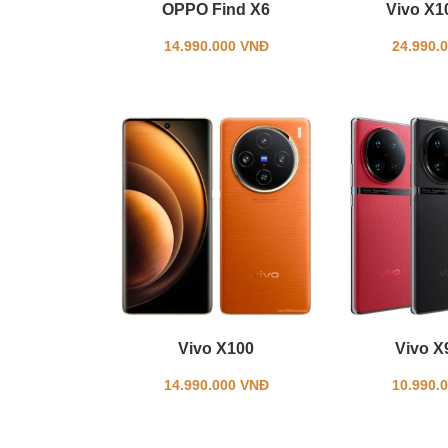
OPPO Find X6
Vivo X10
14.990.000 VNĐ
24.990.
Vivo X100
Vivo X
14.990.000 VNĐ
10.990.