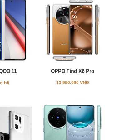
iQOO 11
OPPO Find X6 Pro
ên hệ
13.990.000 VNĐ