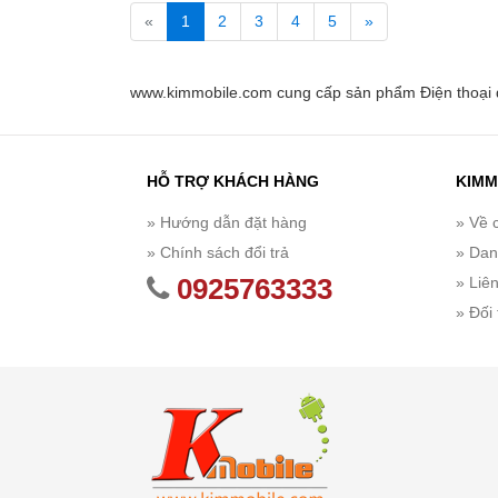
«
1
2
3
4
5
»
www.kimmobile.com cung cấp sản phẩm Điện thoại d
HỖ TRỢ KHÁCH HÀNG
KIMM
» Hướng dẫn đặt hàng
» Về 
» Chính sách đổi trả
» Dan
0925763333
» Liê
» Đối 