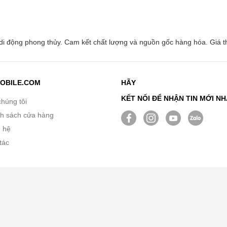
i động phong thủy. Cam kết chất lượng và nguồn gốc hàng hóa. Giá th
OBILE.COM
HÃY
KẾT NỐI ĐỂ NHẬN TIN MỚI N
chúng tôi
h sách cửa hàng
n hệ
tác