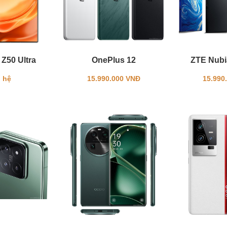
Z50 Ultra
OnePlus 12
ZTE Nubia
 hệ
15.990.000 VNĐ
15.990