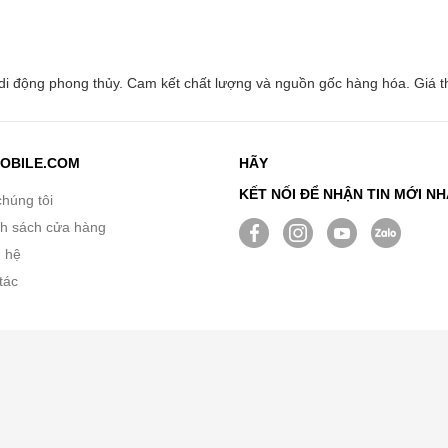
i động phong thủy. Cam kết chất lượng và nguồn gốc hàng hóa. Giá th
OBILE.COM
HÃY
KẾT NỐI ĐỂ NHẬN TIN MỚI N
chúng tôi
h sách cửa hàng
n hệ
tác