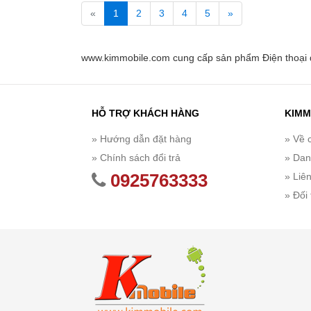
«
1
2
3
4
5
»
www.kimmobile.com cung cấp sản phẩm Điện thoại d
HỖ TRỢ KHÁCH HÀNG
KIMM
» Hướng dẫn đặt hàng
» Về 
» Chính sách đổi trả
» Dan
0925763333
» Liê
» Đối 